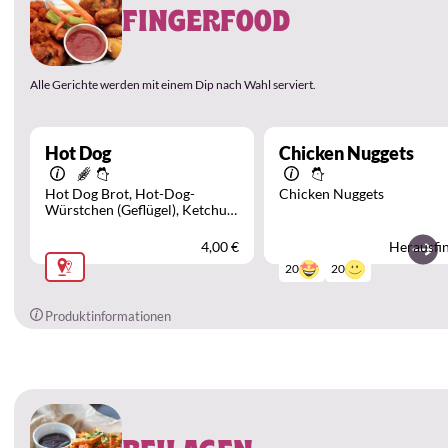
FINGERFOOD
Alle Gerichte werden mit einem Dip nach Wahl serviert.
Hot Dog
Chicken Nuggets
Hot Dog Brot
Hot-Dog-
Chicken Nuggets
Würstchen (Geflügel)
Ketchup
Röstzwiebeln
eingelegte
Gurken
Senf
4,00 €
Herausfi
20
20
Produktinformationen