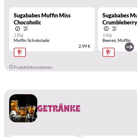
Sugababes Muffin Miss
Sugababes Mu
Chocoholic
Crumbleberr
130g
130g
Muffin Schokolade
Beeren
Muffin
2,99 €
Produktinformationen
GETRÄNKE