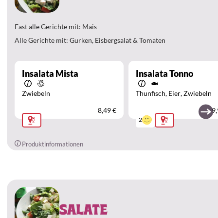
Fast alle Gerichte mit: Mais
Alle Gerichte mit: Gurken, Eisbergsalat & Tomaten
Insalata Mista
Insalata Tonno
Zwiebeln
Thunfisch
Eier
Zwiebeln
8,49 €
9,
2
Produktinformationen
SALATE