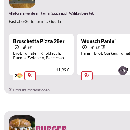
Alle Panini werden mit einer Sauce nach Wahl zubereitet.
Fast alle Gerichte mit: Gouda
Bruschetta Pizza 28er
Wunsch Panini
Brot
Tomaten
Knoblauch
Panini-Brot
Gurken
Toma
Rucola
Zwiebeln
Parmesan
11,99 €
ab
11,
5
Produktinformationen
BURGER