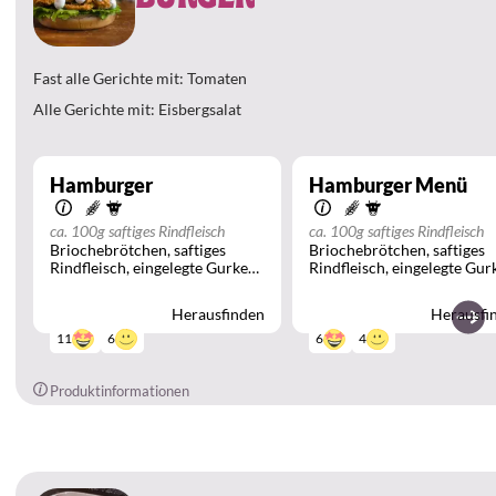
Fast alle Gerichte mit: Tomaten
Alle Gerichte mit: Eisbergsalat
Hamburger
Hamburger Menü
ca. 100g saftiges Rindfleisch
ca. 100g saftiges Rindfleisch
Briochebrötchen
saftiges
Briochebrötchen
saftiges
Rindfleisch
eingelegte Gurken
Rindfleisch
eingelegte Gur
Zwiebeln
Zwiebeln
Herausfinden
Herausfi
6
4
11
6
Produktinformationen