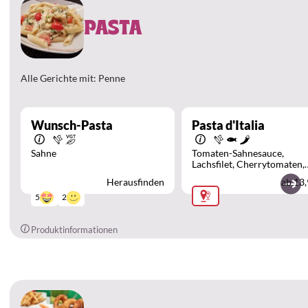
PASTA
Alle Gerichte mit: Penne
Wunsch-Pasta
Pasta d'Italia
Sahne
Tomaten-Sahnesauce
Lachsfilet
Cherrytomaten
Chili
Zwiebeln
Herausfinden
ab
13,
2
5
Produktinformationen