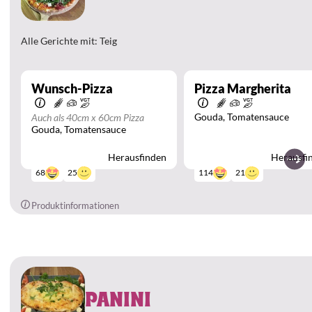
Alle Gerichte mit: Teig
Wunsch-Pizza
Pizza Margherita
Gouda
Tomatensauce
Auch als 40cm x 60cm Pizza
Gouda
Tomatensauce
Herausfinden
Herausfi
25
21
68
114
Produktinformationen
PANINI